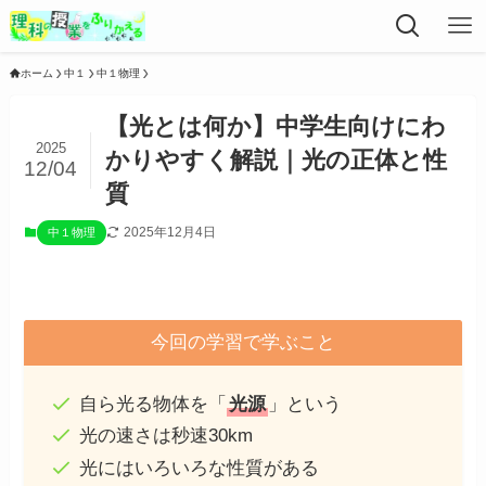
ホーム
中１
中１物理
【光とは何か】中学生向けにわ
2025
かりやすく解説｜光の正体と性
12/04
質
2025年12月4日
中１物理
今回の学習で学ぶこと
自ら光る物体を「
光源
」という
光の速さは秒速30km
光にはいろいろな性質がある