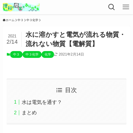
ホーム
中３
中３化学
水に溶かすと電気が流れる物質・
2021
2/14
流れない物質【電解質】
2021年2月14日
中３
中３化学
化学
目次
水は電気を通す？
まとめ