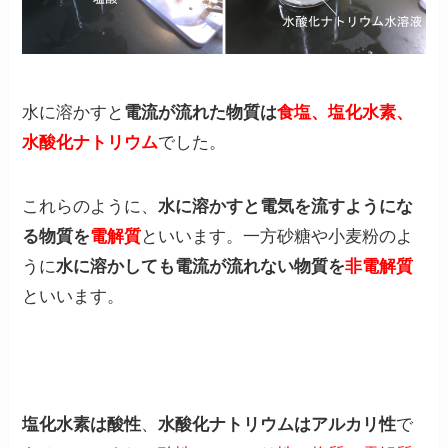
水に溶かすと
電流が流れた物質は
食塩、塩化水素、
水酸化ナトリウム
でした。
これらのように、
水に溶かすと電気を流すようにな
る物質を
電解質
といいます。一方砂糖や小麦粉のよ
うに
水に溶かしても電流が流れない物質を
非電解質
といいます。
塩化水素は酸性
、
水酸化ナトリウムはアルカリ性
で