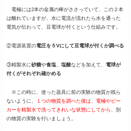
電極には2本の金属の棒がささっていて、この２本
は離れていますが、水に電流が流れたら水を通った
電気が伝わって、豆電球が付くという仕組みです。
②電源装置の
電圧を５Vにして豆電球が付くか調べる
③精製水に
砂糖
や
食塩
、
塩酸
などを加えて、
電球が
付くがそれぞれ確かめる
※この時に、使った器具に前の実験の物質が残ら
ないように、
１つの物質を調べた後は、電極やビー
カーを精製水で洗ってきれいな状態にしてから
、別
の物質の実験を行いましょう。