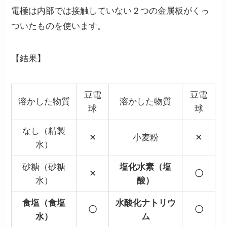
電極は内部では接触していない２つの金属板がくっ
ついたものを使います。
【結果】
豆電
豆電
溶かした物質
溶かした物質
球
球
なし（精製
✕
小麦粉
✕
水）
砂糖（砂糖
塩化水素（塩
✕
〇
水）
酸）
食塩（食塩
水酸化ナトリウ
〇
〇
水）
ム