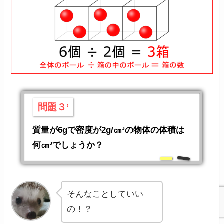
問題３’
質量が6gで密度が2g/㎝³の物体の体積は
何㎝³でしょうか？
そんなことしていい
の！？