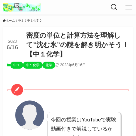
ホーム
中１
中１化学
密度の単位と計算方法を理解し
2023
て”沈む氷”の謎を解き明かそう！
6/16
【中１化学】
2023年6月16日
中１
中１化学
化学
今回の授業はYouTubeで実験
動画付きで解説しているか