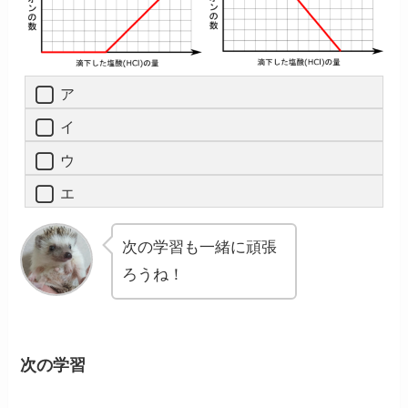
ア
イ
ウ
エ
次の学習も一緒に頑張
ろうね！
次の学習