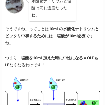
水酸化ナトリウムと塩
酸は同じ濃度だった
ね。
そうですね。ってことは
10mLの水酸化ナトリウムと
ピッタリ中和するためには、
塩酸が10ml必要
です
ね。
つまり、
塩酸を10mL加えた時に中性になる＝OH⁻も
H⁺なくなる
わけです！