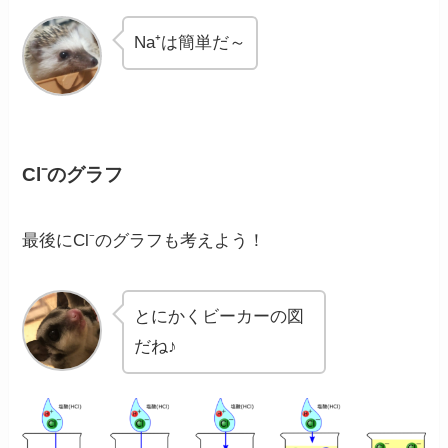
Na⁺は簡単だ～
Cl⁻のグラフ
最後にCl⁻のグラフも考えよう！
とにかくビーカーの図
だね♪