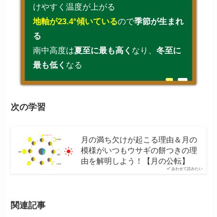
けやすく温度が上がる
地軸が23.4°傾いている
ので
季節が生まれ
る
南中高度は
夏至に最も高く
なり、
冬至に
最も低く
なる
次の学習
月の満ち欠けが起こる理由＆月の
模様がいつもウサギの餅つきの理
由を解明しよう！【月の公転】
あわせて読みたい
関連記事