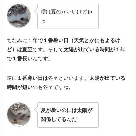
僕は夏のがいいけどね
っ
ちなみに
１年で１番暑い日（天気とかにもよるけ
ど）は
夏至
です。そして
太陽が出ている時間が１年
で１番長い
んです。
逆に
１番寒い日は
冬至
といいます。
太陽が出ている
時間が短い
のも冬至ですね。
夏が暑いのには太陽が
関係してる
んだ