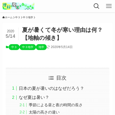
ホーム
中３
中３地学
夏が暑くて冬が寒い理由は何？
2020
5/14
【地軸の傾き】
2020年5月14日
中３
中３地学
地学
目次
日本の夏が暑いのはなぜだろう？
なぜ夏は暑い？
季節による昼と夜の時間の長さ
太陽の高さの違い