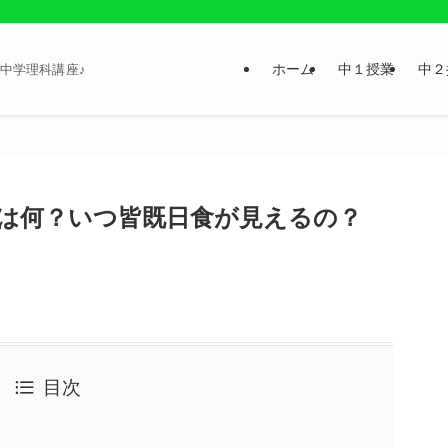
ホーム
中１授業
中２
中学理科講座♪
は何？いつ皆既日食が見えるの？
目次