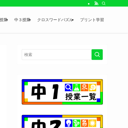
授業
中３授業
クロスワードパズル
プリント学習