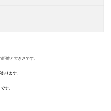
の距離と大きさです。
があります
。
さです。