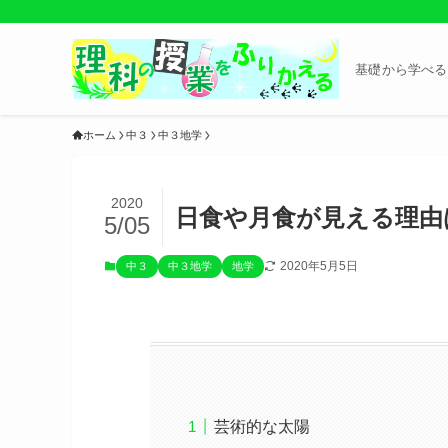
基礎から学べる
ホーム
中３
中３地学
2020
日食や月食が見える理由
5/05
2020年5月5日
中３
中３地学
地学
芸術的な太陽