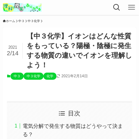
ホーム
中３
中３化学
【中３化学】イオンはどんな性質
をもっている？陽極・陰極に発生
2021
2/14
する物質の違いでイオンを理解し
よう！
2021年2月14日
中３
中３化学
化学
目次
電気分解で発生する物質はどうやって決ま
る？