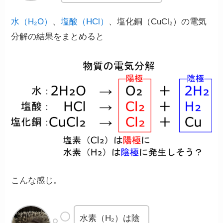
水（H₂O）
、
塩酸（HCl）
、塩化銅（CuCl₂）の電気
分解の結果をまとめると
こんな感じ。
水素（H₂）は陰