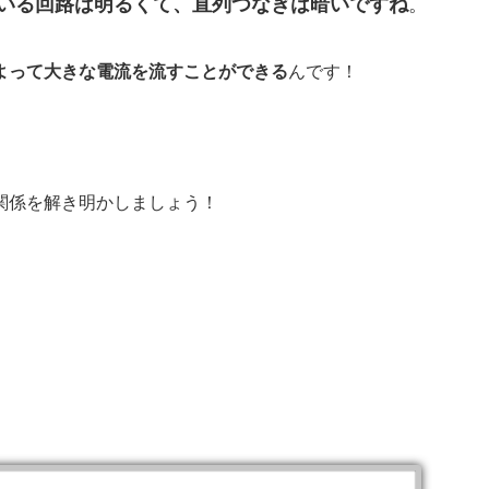
いる回路は明るく
て、
直列つなぎは暗い
ですね
。
よって大きな電流を流すことができる
んです！
関係を解き明かしましょう！