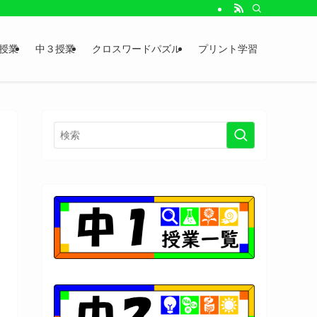
授業
中３授業
クロスワードパズル
プリント学習