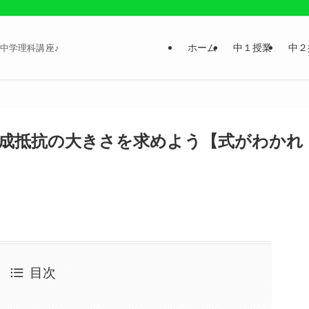
ホーム
中１授業
中２
中学理科講座♪
成抵抗の大きさを求めよう【式がわかれ
目次