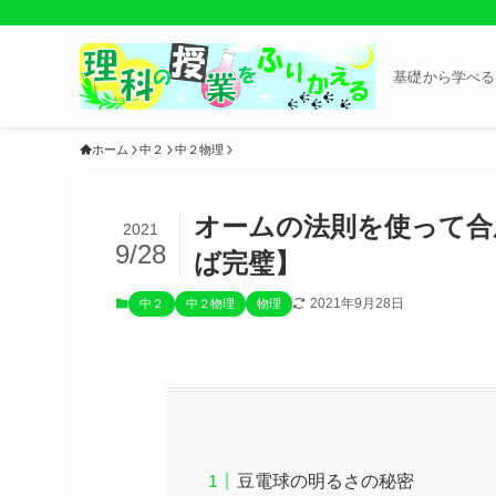
基礎から学べる
ホーム
中２
中２物理
オームの法則を使って合
2021
9/28
ば完璧】
2021年9月28日
中２
中２物理
物理
豆電球の明るさの秘密