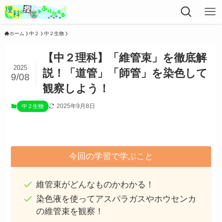
ホーム
中２
中２生物
【中２理科】「維管束」を徹底解
2025
説！「道管」「師管」を染色して
9/08
観察しよう！
2025年9月8日
中２生物
今回の学習で学ぶこと
維管束がどんなものかわかる！
染色液を使ってアスパラガスやホウセンカ
の維管束を観察！