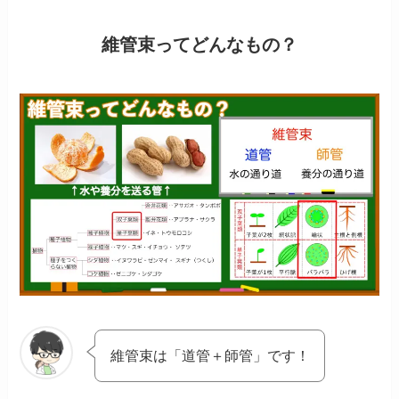
維管束ってどんなもの？
維管束は「道管＋師管」です！