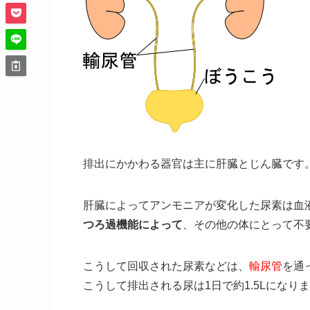
排出にかかわる器官は主に肝臓とじん臓です
肝臓によってアンモニアが変化した尿素は血
つろ過機能によって
、その他の体にとって不
こうして回収された尿素などは、
輸尿管
を通
こうして排出される尿は1日で約1.5Lになり