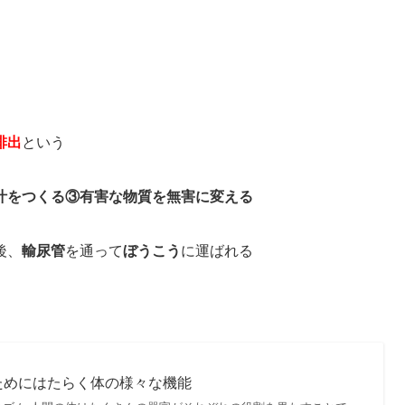
排出
という
汁をつくる③有害な物質を無害に変える
後、
輸尿管
を通って
ぼうこう
に運ばれる
ためにはたらく体の様々な機能