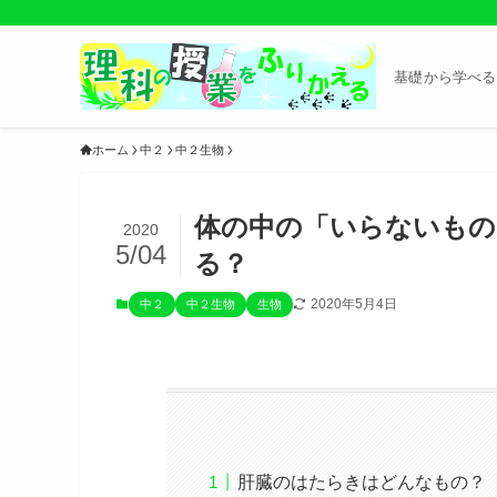
基礎から学べる
ホーム
中２
中２生物
体の中の「いらないもの
2020
5/04
る？
2020年5月4日
中２
中２生物
生物
肝臓のはたらきはどんなもの？