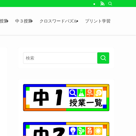
授業
中３授業
クロスワードパズル
プリント学習