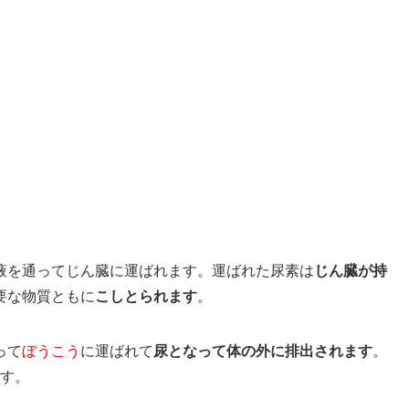
。
液を通ってじん臓に運ばれます。運ばれた尿素は
じん臓が持
要な物質ともに
こしとられます
。
って
ぼうこう
に運ばれて
尿となって体の外に排出されます
。
ます。