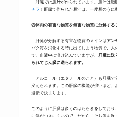
肝臓では
胆汁
が作られています。胆汁は脂
チラ
！肝臓で作られた胆汁は、一度胆のうに
③体内の有害な物質を無害な物質に分解する
肝臓が分解する有害な物質のメインは
アン
パク質を消化する時に出てしまう物質で、人
で、血液中に溶け込んでいますが、
肝臓に送
られてじん臓に送られます。
アルコール（エタノールのこと）も肝臓で分
変えられます。この肝臓の機能が強いほど、
遺伝で決まります。
このように肝臓は多くのはたらきをしており
に気がつきにくいので、だからこそお酒を飲