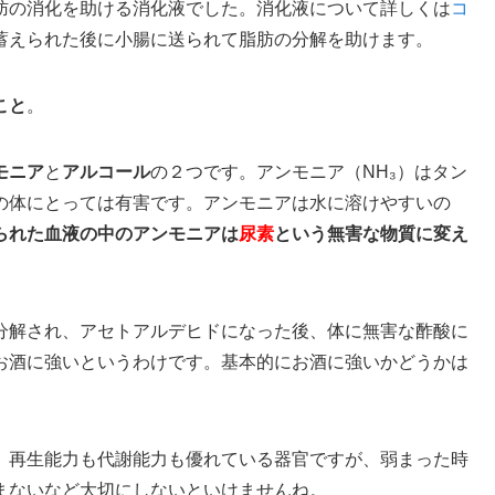
肪の消化を助ける消化液でした。消化液について詳しくは
コ
蓄えられた後に小腸に送られて脂肪の分解を助けます。
こと
。
モニア
と
アルコール
の２つです。アンモニア（NH₃）はタン
の体にとっては有害です。アンモニアは水に溶けやすいの
られた血液の中のアンモニアは
尿素
という無害な物質に変え
解され、アセトアルデヒドになった後、体に無害な酢酸に
お酒に強いというわけです。基本的にお酒に強いかどうかは
、再生能力も代謝能力も優れている器官ですが、弱まった時
まないなど大切にしないといけませんね。