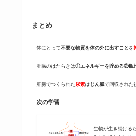
まとめ
体にとって
不要な物質を体の外に出すこと
を
肝臓のはたらきは
①エネルギーを貯める②胆
肝臓でつくられた
尿素
は
じん臓
で回収された
次の学習
生物が生き続ける